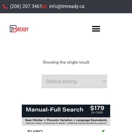
(206) 207 3461
info@tmready.ca
5. EUIPO TM Searching
Showing the single result